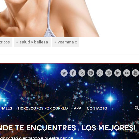
itricos
salud y belleza
vitamina c