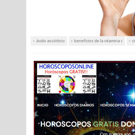
ácido ascórbico
beneficios de la vitamina c
c