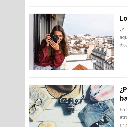
Lo
¿Y 
aqu
dic
¿P
ba
En 
atr
pre