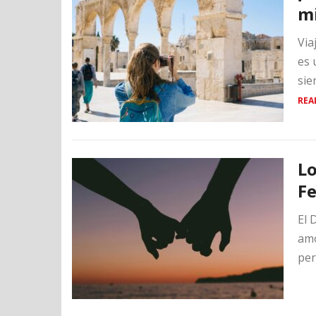
mi
Via
es 
sie
REA
Lo
F
El 
amo
per