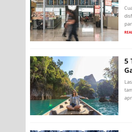
Cua
dis
par
REA
5 
G
Las
tam
apr