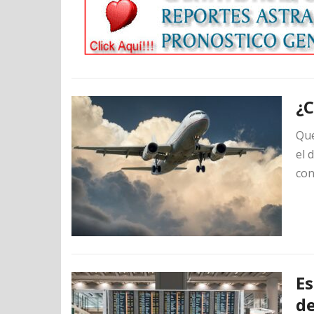
¿C
Qué
el 
con
Es
de