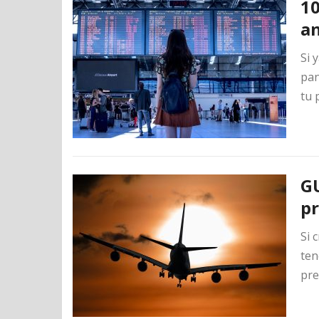
10
an
Si 
pan
tu 
GU
pr
Si 
ten
pre