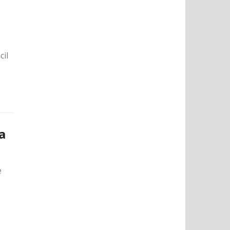
cil
a
e