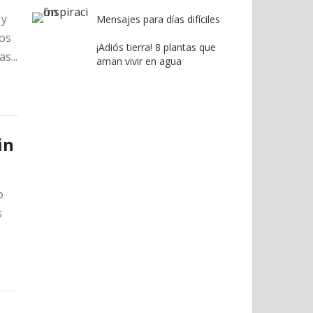
 y
Mensajes para días difíciles
tos
¡Adiós tierra! 8 plantas que
s...
aman vivir en agua
in
o
s