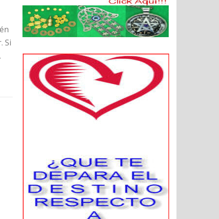
ién
. Si
.