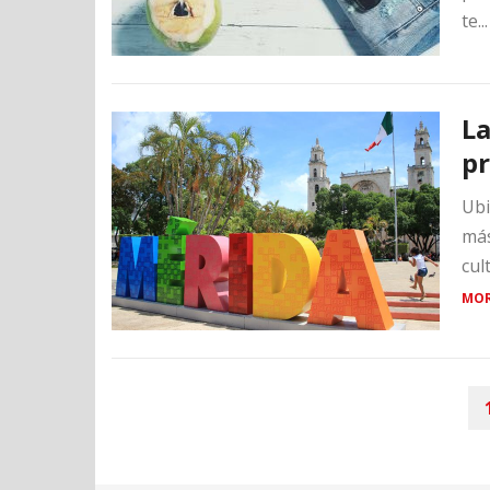
te..
La
pr
Ubi
más
cul
MOR
POSTS
PAGINATION