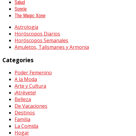
Salud
Sonríe
The Magic Xone
Astrología
Horóscopos Diarios
Horóscopos Semanales
Amuletos, Talismanes y Armonía
Categories
Poder Femenino
A la Moda
Arte y Cultura
¡Atrévete!
Belleza
De Vacaciones
Destinos
Familia
La Comida
Hogar