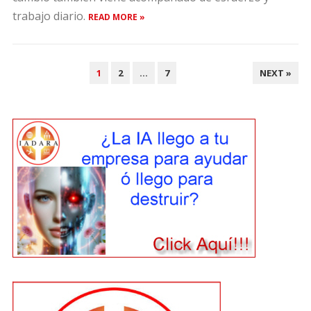
trabajo diario.
READ MORE »
POSTS
1
2
…
7
NEXT »
PAGINATION