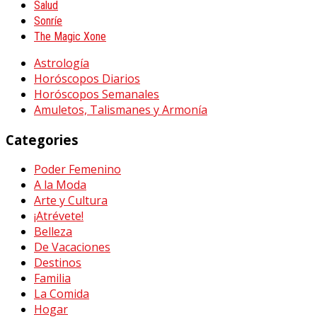
Salud
Sonríe
The Magic Xone
Astrología
Horóscopos Diarios
Horóscopos Semanales
Amuletos, Talismanes y Armonía
Categories
Poder Femenino
A la Moda
Arte y Cultura
¡Atrévete!
Belleza
De Vacaciones
Destinos
Familia
La Comida
Hogar