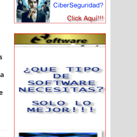
s
ta
e